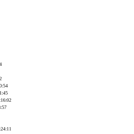
4
2
0:54
1:45
:16:02
8:57
:24:11