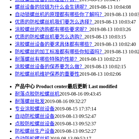
螺丝设备的铰链为什么会生锈呢？
2019-08-13 10:04:08
自动锁螺丝机的原理都有哪些你了解吗？
2019-08-13 10:0
优质的防松螺丝机我们要怎么选择？
2019-08-13 10:03:47
涂胶螺丝的选购都有哪些要求呢？
2019-08-13 10:03:26
优质的防松螺丝机要怎么选购？
2019-08-13 10:03:15
涂胶螺丝设备的要求具体都有哪些？
2019-08-13 10:02:40
防松螺丝的加工标准都有哪些你知道吗？
2019-08-13 10:0
耐落螺丝有哪些特殊的性能？
2019-08-13 10:02:23
涂胶螺丝设备的保养要怎么做？
2019-08-13 10:02:15
防松螺丝机维护保养的重要性
2019-08-13 10:02:06
产品中心 Product center
最后更新 Last modified
耐落点胶防松螺丝机
2019-08-16 09:43:45
耐落螺丝批发
2019-08-16 09:32:27
专业涂胶螺丝设备
2019-08-15 17:37:14
自动防松螺丝设备
2019-08-13 09:52:47
点胶防松螺丝设备
2019-08-13 09:52:37
防松螺丝生产设备
2019-08-13 09:52:27
自动防松螺丝机
2019-08-13 09:52:17