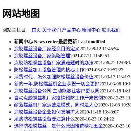
网站地图
网站主栏目：
首页
关于我们
产品中心
新闻中心
联系我们
新闻中心 News center
最后更新 Last modified
涂胶螺丝设备厂家经商目的定义
2021-08-12 11:45:54
涂胶螺丝设备厂家策略管理
2021-07-21 11:49:51
点胶防松螺丝设备厂家遇难题时的办法
2021-06-21 12:06:1
防松螺丝加工设备管理的核心工作
2021-06-07 10:57:22
消费时代，怎么加强防松螺丝设备价值
2021-03-17 11:41:3
新的一年,防松螺丝机企业恭祝一切会更好
2021-03-06 10:1
涂胶螺丝设备公司:主动能够让客户更认同
2021-01-18 14:1
自动点胶螺丝机厂家疫情预防工作严肃贯彻
2020-12-25 11
耐落螺丝机厂家运营是模式，同时是人心
2020-12-08 10:3
涂胶螺丝设备企业如何发展扩大
2020-11-18 13:48:07
采购防松螺丝设备要注意什么
2020-10-23 10:24:22
选择防松脱螺丝，是什么原因推选精扣五金
2020-10-23 10