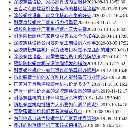
涂胶螺丝设备厂家必然真诚为您服务
2020-08-13 13:52:30
全自动点胶螺丝机企业运作的基础是流程
2020-07-20 13:5
涂胶螺丝设备厂家文化核心产生的好处
2020-06-12 16:43:1
耐落点胶螺丝厂家执行力很重要
2020-05-28 11:51:57
点胶防松螺丝厂家目标落地三大关键
2020-05-13 15:18:32
耐落防松螺丝厂家建议服务品质全面加强
2020-04-14 17:0
涂胶螺丝设备公司筹办复工前做到六件事
2020-03-05 17:5
点胶防松螺丝机厂家资源与目标是不是匹配的难
2020-01-1
涂胶螺丝设备厂家需要建造员工的品牌想法
2020-01-02 17
预防防松螺丝机光滑油脂挥发的措施
2019-12-25 17:15:52
耐落螺丝机企业如何运作能够算创办顺利
2019-12-18 16:4
防松脱螺丝机的发展咋样才能够适应行业需求
2019-12-09 
厂家对于自动涂胶螺丝机报价是多少？
2019-11-18 16:16:2
选择一台性价比高的涂胶螺丝设备的重要性
2019-11-12 17
耐落螺丝机的工作环境是怎么样的
2019-11-04 15:50:40
防松螺丝机电批扭力大小要如何调节的呢？
2019-10-14 18
买耐落螺丝机我们要看清楚这几点
2019-10-08 18:01:09
为何挑选自动点胶螺丝机厂家要找靠谱的
2019-09-23 15:0
良好的耐落螺丝机厂家该如何挑选?
2019-09-19 16:24:15