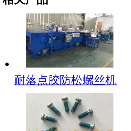
耐落点胶防松螺丝机